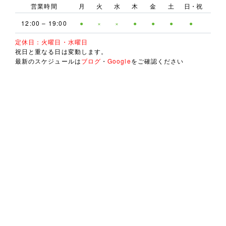
営業時間
月
火
水
木
金
土
日・祝
12:00 – 19:00
●
×
×
●
●
●
●
定休日：火曜日・水曜日
祝日と重なる日は変動します。
最新のスケジュールは
ブログ
・
Google
をご確認ください